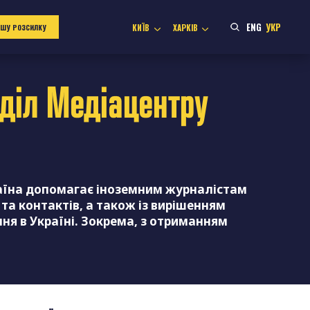
ENG
УКР
КИЇВ
ХАРКІВ
АШУ РОЗСИЛКУ
діл
Медіацентру
аїна допомагає іноземним журналістам
та контактів, а також із вирішенням
ння в Україні. Зокрема, з отриманням