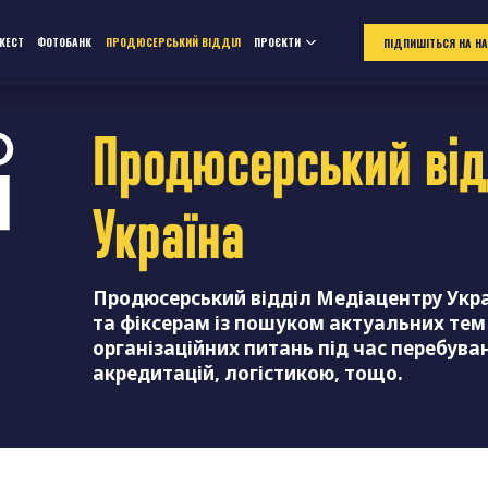
ЖЕСТ
ФОТОБАНК
ПРОДЮСЕРСЬКИЙ ВІДДІЛ
ПРОЄКТИ
ПІДПИШІТЬСЯ НА Н
Продюсерський від
Україна
Продюсерський відділ Медіацентру Укр
та фіксерам із пошуком актуальних тем 
організаційних питань під час перебува
акредитацій, логістикою, тощо.