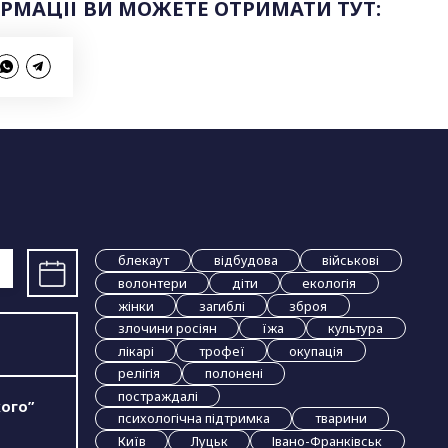
ОРМАЦІЇ ВИ МОЖЕТЕ ОТРИМАТИ ТУТ:
блекаут
відбудова
військові
волонтери
діти
екологія
жінки
загиблі
зброя
злочини росіян
їжа
культура
лікарі
трофеї
окупація
релігія
полонені
постраждалі
ого”
психологічна підтримка
тварини
Київ
Луцьк
Івано-Франківськ