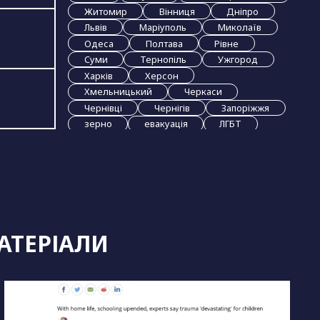
Житомир
Вінниця
Дніпро
Львів
Маріуполь
Миколаїв
Одеса
Полтава
Рівне
Суми
Тернопіль
Ужгород
Харків
Херсон
Хмельницький
Черкаси
Чернівці
Чернігів
Запоріжжя
зерно
евакуація
ЛГБТ
розмінування
АТЕРІАЛИ