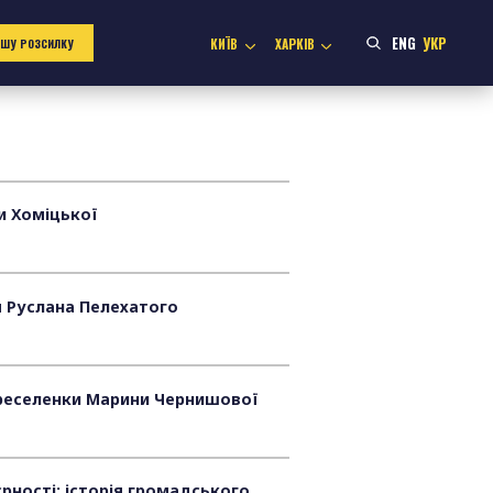
ENG
УКР
КИЇВ
ХАРКІВ
АШУ РОЗСИЛКУ
и Хоміцької
я Руслана Пелехатого
переселенки Марини Чернишової
рності: історія громадського