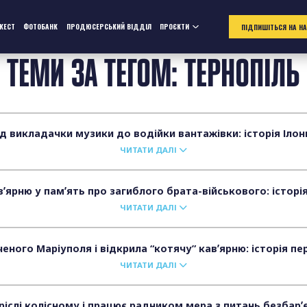
ЖЕСТ
ФОТОБАНК
ПРОДЮСЕРСЬКИЙ ВІДДІЛ
ПРОЄКТИ
ПІДПИШІТЬСЯ НА Н
ТЕМИ ЗА ТЕГОМ: ТЕРНОПІЛЬ
д викладачки музики до водійки вантажівки: історія Ілон
ЧИТАТИ ДАЛІ
ʼярню у памʼять про загиблого брата-військового: історі
ЧИТАТИ ДАЛІ
еного Маріуполя і відкрила “котячу” кавʼярню: історія 
ЧИТАТИ ДАЛІ
іслі колісному і працює радником мера з питань безбарʼє