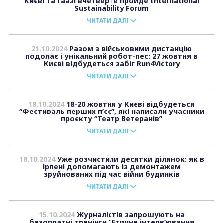
Києві та Гаазі вчетверте пройде International
Sustainability Forum
ЧИТАТИ ДАЛІ
21.10.2024
Разом з військовими дистанцію
подолає і унікальний робот-пес: 27 жовтня в
Києві відбудеться забіг Run4Victory
ЧИТАТИ ДАЛІ
18.10.2024
18-20 жовтня у Києві відбудеться
“Фестиваль перших п’єс”, які написали учасники
проєкту “Театр Ветеранів”
ЧИТАТИ ДАЛІ
18.10.2024
Уже розчистили десятки ділянок: як в
Ірпені допомагають із демонтажем
зруйнованих під час війни будинків
ЧИТАТИ ДАЛІ
15.10.2024
Журналістів запрошують на
безоплатні тренінги “Етичне інтерв’ювання