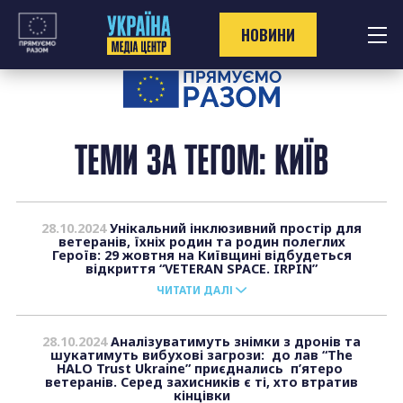
Перейти
до
НОВИНИ
контенту
ТЕМИ ЗА ТЕГОМ: КИЇВ
28.10.2024
Унікальний інклюзивний простір для
ветеранів, їхніх родин та родин полеглих
Героїв: 29 жовтня на Київщині відбудеться
відкриття “VETERAN SPACE. IRPIN”
ЧИТАТИ ДАЛІ
28.10.2024
Аналізуватимуть знімки з дронів та
шукатимуть вибухові загрози: до лав “The
HALO Trust Ukraine” приєднались п’ятеро
ветеранів. Серед захисників є ті, хто втратив
кінцівки