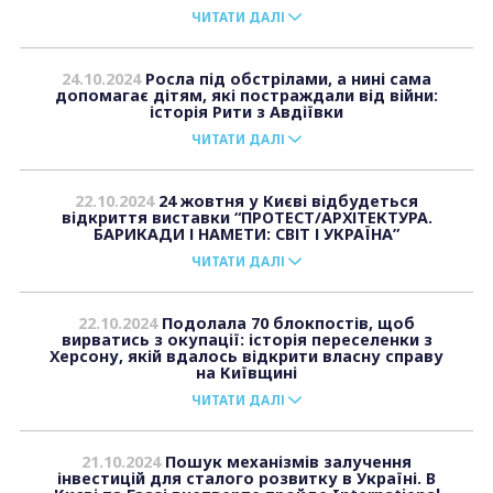
ЧИТАТИ ДАЛІ
24.10.2024
Росла під обстрілами, а нині сама
допомагає дітям, які постраждали від війни:
історія Рити з Авдіївки
ЧИТАТИ ДАЛІ
22.10.2024
24 жовтня у Києві відбудеться
відкриття виставки “ПРОТЕСТ/АРХІТЕКТУРА.
БАРИКАДИ І НАМЕТИ: СВІТ І УКРАЇНА”
ЧИТАТИ ДАЛІ
22.10.2024
Подолала 70 блокпостів, щоб
вирватись з окупації: історія переселенки з
Херсону, якій вдалось відкрити власну справу
на Київщині
ЧИТАТИ ДАЛІ
21.10.2024
Пошук механізмів залучення
інвестицій для сталого розвитку в Україні. В