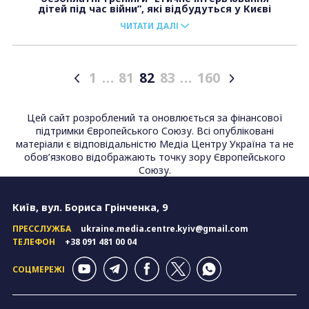
дітей під час війни”, які відбудуться у Києві
ЧИТАТИ ДАЛІ
1
…
81
82
83
…
160
Posts
pagination
Цей сайт розроблений та оновлюється за фінансової
підтримки Європейського Союзу. Всі опубліковані
матеріали є відповідальністю Медіа Центру Україна та не
обов’язково відображають точку зору Європейського
Союзу.
Київ, вул. Бориса Грінченка, 9
ПРЕССЛУЖБА
ukraine.media.centre.kyiv@gmail.com
ТЕЛЕФОН
+38 091 481 00 04
СОЦМЕРЕЖІ