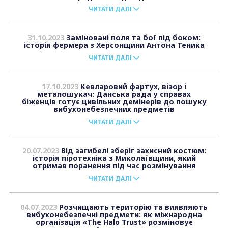
ЧИТАТИ ДАЛІ
31.10.2023
Заміновані поля та бої під боком:
історія фермера з Херсонщини Антона Теника
ЧИТАТИ ДАЛІ
17.10.2023
Кевларовий фартух, візор і
металошукач: Данська рада у справах
біженців готує цивільних демінерів до пошуку
вибухонебезпечних предметів
ЧИТАТИ ДАЛІ
20.07.2023
Від загибелі зберіг захисний костюм:
історія піротехніка з Миколаївщини, який
отримав поранення під час розмінування
ЧИТАТИ ДАЛІ
04.07.2023
Розчищають територію та виявляють
вибухонебезпечні предмети: як міжнародна
організація «The Halo Trust» розміновує