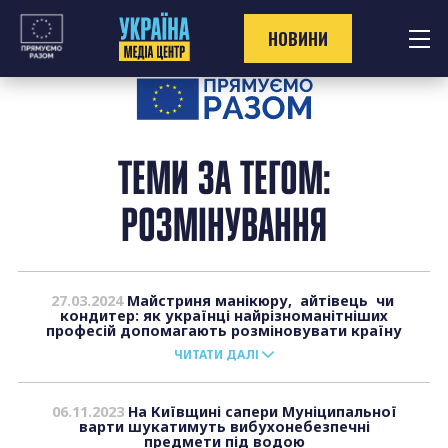
Перейти
до
НОВИНИ
контенту
ТЕМИ ЗА ТЕГОМ:
РОЗМІНУВАННЯ
27.03.2024
Майстриня манікюру, айтівець чи
кондитер: як українці найрізноманітніших
професій допомагають розміновувати країну
ЧИТАТИ ДАЛІ
06.11.2023
На Київщині сапери Муніципальної
варти шукатимуть вибухонебезпечні
предмети під водою