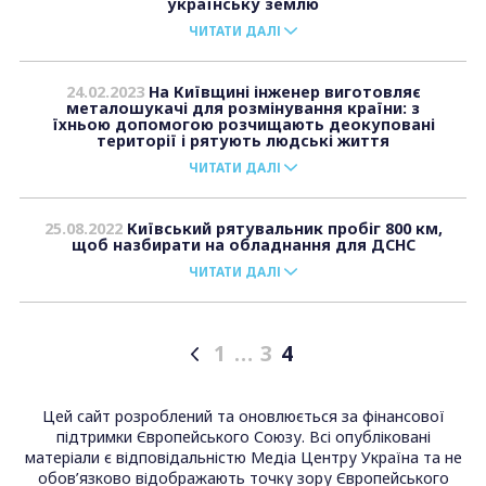
українську землю
ЧИТАТИ ДАЛІ
24.02.2023
На Київщині інженер виготовляє
металошукачі для розмінування країни: з
їхньою допомогою розчищають деокуповані
території і рятують людські життя
ЧИТАТИ ДАЛІ
25.08.2022
Київський рятувальник пробіг 800 км,
щоб назбирати на обладнання для ДСНС
ЧИТАТИ ДАЛІ
1
…
3
4
Posts
pagination
Цей сайт розроблений та оновлюється за фінансової
підтримки Європейського Союзу. Всі опубліковані
матеріали є відповідальністю Медіа Центру Україна та не
обов’язково відображають точку зору Європейського