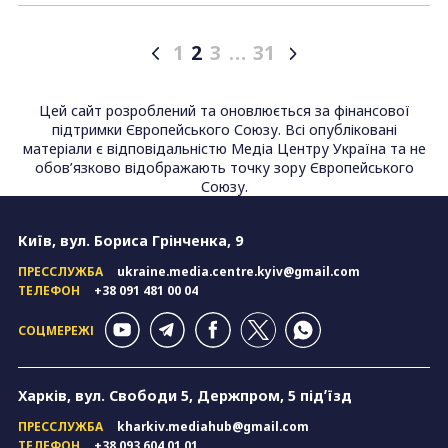
1
2
3
…
31
Posts
pagination
Цей сайт розроблений та оновлюється за фінансової
підтримки Європейського Союзу. Всі опубліковані
матеріали є відповідальністю Медіа Центру Україна та не
обов’язково відображають точку зору Європейського
Союзу.
Київ, вул. Бориса Грінченка, 9
ПРЕССЛУЖБА
ukraine.media.centre.kyiv@gmail.com
ТЕЛЕФОН
+38 091 481 00 04
СОЦМЕРЕЖІ
Харків, вул. Свободи 5, Держпром, 5 підʼїзд
ПРЕССЛУЖБА
kharkiv.mediahub@gmail.com
ТЕЛЕФОН
+38 093 604 01 01