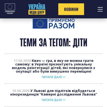
Перейти
до
НОВИНИ
контенту
ТЕМИ ЗА ТЕГОМ: ДІТИ
17.06.2026
Квач — гра, в яку не можна грати
самому: в Україні презентують унікальну
модель реінтеграції дітей, які повернулися з
окупації або були вимушено переміщені
ЧИТАТИ ДАЛІ
16.06.2026
У Львові для підлітків відбудеться
кінорезиденція “Камерні дослідження Львова”
ЧИТАТИ ДАЛІ