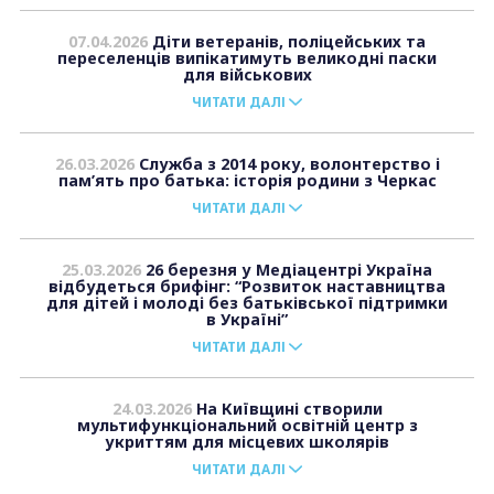
07.04.2026
Діти ветеранів, поліцейських та
переселенців випікатимуть великодні паски
для військових
ЧИТАТИ ДАЛІ
26.03.2026
Служба з 2014 року, волонтерство і
пам’ять про батька: історія родини з Черкас
ЧИТАТИ ДАЛІ
25.03.2026
26 березня у Медіацентрі Україна
відбудеться брифінг: “Розвиток наставництва
для дітей і молоді без батьківської підтримки
в Україні”
ЧИТАТИ ДАЛІ
24.03.2026
На Київщині створили
мультифункціональний освітній центр з
укриттям для місцевих школярів
ЧИТАТИ ДАЛІ