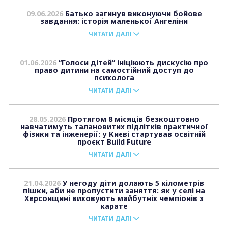
09.06.2026
Батько загинув виконуючи бойове
завдання: історія маленької Ангеліни
ЧИТАТИ ДАЛІ
01.06.2026
“Голоси дітей” ініціюють дискусію про
право дитини на самостійний доступ до
психолога
ЧИТАТИ ДАЛІ
28.05.2026
Протягом 8 місяців безкоштовно
навчатимуть талановитих підлітків практичної
фізики та інженерії: у Києві стартував освітній
проєкт Build Future
ЧИТАТИ ДАЛІ
21.04.2026
У негоду діти долають 5 кілометрів
пішки, аби не пропустити заняття: як у селі на
Херсонщині виховують майбутніх чемпіонів з
карате
ЧИТАТИ ДАЛІ