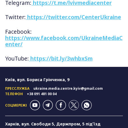
Telegram:
https://t.me/lvivmediacenter
Twitter:
https://twitter.com/CenterUkraine
Facebook:
https://www.facebook.com/UkraineMediaC
enter/
YouTube:
https://bit.ly/3whbxSm
Київ, вул. Бориса Грінченка, 9
ПРЕССЛУЖБА
ukraine.media.centre.kyiv@gmail.com
ТЕЛЕФОН
+38 091 481 00 04
СОЦМЕРЕЖІ
Харків, вул. Свободи 5, Держпром, 5 підʼїзд