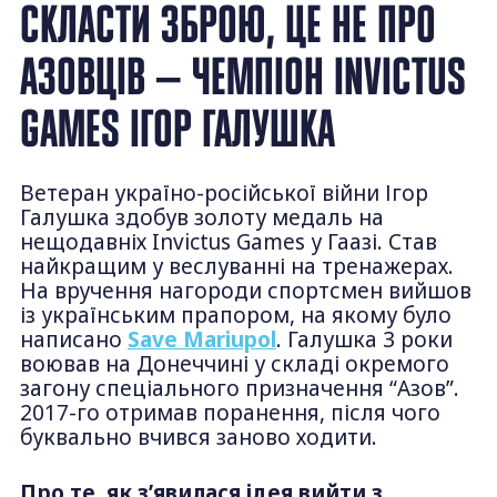
СКЛАСТИ ЗБРОЮ, ЦЕ НЕ ПРО
АЗОВЦІВ — ЧЕМПІОН INVICTUS
GAMES ІГОР ГАЛУШКА
Ветеран україно-російської війни Ігор
Галушка здобув золоту медаль на
нещодавніх Invictus Games у Гаазі. Став
найкращим у веслуванні на тренажерах.
На вручення нагороди спортсмен вийшов
із українським прапором, на якому було
написано
Save Mariupol
. Галушка 3 роки
воював на Донеччині у складі окремого
загону спеціального призначення “Азов”.
2017-го отримав поранення, після чого
буквально вчився заново ходити.
Про те, як з’явилася ідея вийти з