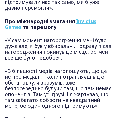
підтримували нас так само, ми б уже
давно перемогли».
Про
міжнародні змагання
Invictus
Games
та
перемогу
«У сам момент нагородження мені було
дуже зле, я був у вбиральні. І одразу після
нагородження покинув це місце, бо мені
все ще було недобре».
«В більшості медіа наголошують, що це
не про медалі. І коли потрапляєш в цю
обстановку, я зрозумів, вже
безпосередньо будучи там, що там немає
опонентів. Там усі друзі. І я жартував, що
там забагато доброти на квадратний
метр, бо один одного підтримують».