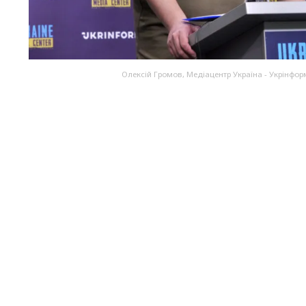
Олексій Громов, Медіацентр Україна - Укрінфор