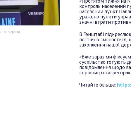
«Протягом тижня на Кр
контроль населений п
населений пункт Павлі
уражено пункти управ
значні втрати противн
м, 30 червня
В Генштабі підкреслюю
постійно змінюється, 
захоплення нашої держ
«Вже зараз ми фіксуєм
суспільство готують д
повідомлення щодо ва
керівництві агресора»
Читайте більше:
https