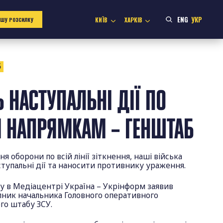
ENG
УКР
КИЇВ
ХАРКІВ
АШУ РОЗСИЛКУ
5
 НАСТУПАЛЬНІ ДІЇ ПО
 НАПРЯМКАМ – ГЕНШТАБ
 оборони по всій лінії зіткнення, наші війська
тупальні дії та наносити противнику ураження.
гу в Медіацентрі Україна – Укрінформ заявив
пник начальника Головного оперативного
го штабу ЗСУ.