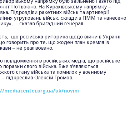
иворізькому напрямку було звільнено і взято під
ункт Потьокіно. На Курахівському напрямку –
вка. Підрозділи ракетних військ та артилерії
ління угруповань військ, склади з ПММ та нанесено
ику», – сказав бригадний генерал.
ть, що російська риторика щодо війни в Україні
що говорить про те, що жоден план кремля із
ави – не реалізовано.
о повідомлення в російських медіа, що російське
о поразки свого війська. Вже з’являються
жкого стану війська та помилок у воєнному
, – підкреслив Олексій Громов.
://mediacenter.org.ua/uk/novini