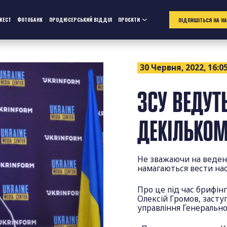
ЖЕСТ
ФОТОБАНК
ПРОДЮСЕРСЬКИЙ ВІДДІЛ
ПРОЄКТИ
ПІДПИШІТЬСЯ НА Н
30 Червня, 2022, 16:0
ЗСУ ВЕДУТЬ
ДЕКІЛЬКОМ
Не зважаючи на ведення
намагаються вести нас
Про це під час брифін
Олексій Громов, засту
управління Генерально