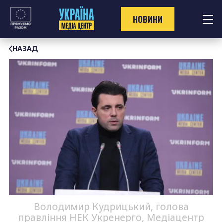
Перейти
до
НОВИНИ
контенту
НАЗАД
Володимир Кудрицький, голова
правління НЕК Укренерго, Медіацентр