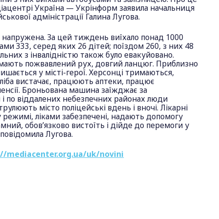
діацентрі Україна — Укрінформ заявила начальниця
йськової адміністрації Галина Лугова.
е напружена. За цей тиждень виїхало понад 1000
ами 333, серед яких 26 дітей; поїздом 260, з них 48
ільних з інвалідністю також було евакуйовано.
 мають пожвавлений рух, довгий ланцюг. Приблизно
лишається у місті-герої. Херсонці тримаються,
ліба вистачає, працюють аптеки, працює
енсії. Броньована машина заїжджає за
і по віддалених небезпечних районах люди
рулюють місто поліцейські вдень і вночі. Лікарні
режимі, ліками забезпечені, надають допомогу
мний, обов’язково вистоїть і дійде до перемоги у
 повідомила Лугова.
://mediacenter.org.ua/uk/novini