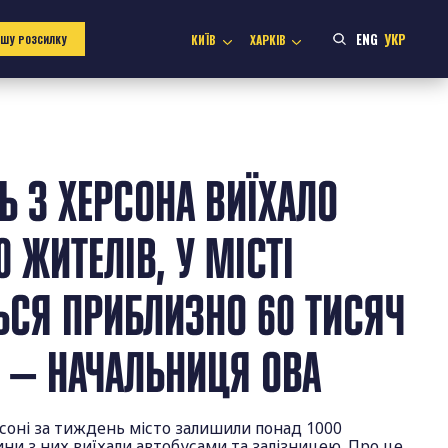
ENG
УКР
КИЇВ
ХАРКІВ
АШУ РОЗСИЛКУ
Ь З ХЕРСОНА ВИЇХАЛО
 ЖИТЕЛІВ, У МІСТІ
СЯ ПРИБЛИЗНО 60 ТИСЯЧ
 — НАЧАЛЬНИЦЯ ОВА
соні за тиждень місто залишили понад 1000
ини з них виїхали автобусами та залізницею. Про це