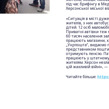
під час брифінгу в Ме
Херсонської міської ві
«Ситуація в місті дуж
жителів, з них автобус
дітей. 12 осіб маломоб
Приватні автівки теж
60 тисяч населення за
працюють магазини, х
„Укрпошта“, видаємо п
представником пошти 
отримують пенсію. Пат
працюють у штатному 
жителям. Херсон незла
цій жахливій війні», —
Читайте більше:
https