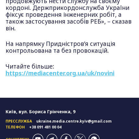
продовжують нести службу на своєму
кордоні. Держприкордонслужба України
фіксує проведення інженерних робіт, а
також застосування засобів РЕБ», – сказав
він.
На напрямку Придністров’я ситуація
контрольована та без провокацій.
Читайте більше:
https://mediacenter.org.ua/uk/novini
Київ, вул. Бориса Грінченка, 9
ПРЕССЛУЖБА
ukraine.media.centre.kyiv@gmail.com
ТЕЛЕФОН
+38 091 481 00 04