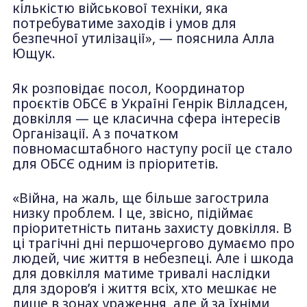
кількістю військової техніки, яка
потребуватиме заходів і умов для
безпечної утилізації», — пояснила Алла
Ющук.
Як розповідає посол, Координатор
проєктів ОБСЄ в Україні Генрік Вілладсен,
довкілля — це класична сфера інтересів
Організації. А з початком
повномасштабного наступу росії це стало
для ОБСЄ одним із пріоритетів.
«Війна, на жаль, ще більше загострила
низку проблем. І це, звісно, підіймає
пріоритетність питань захисту довкілля. В
ці трагічні дні першочергово думаємо про
людей, чиє життя в небезпеці. Але і шкода
для довкілля матиме тривалі наслідки
для здоров’я і життя всіх, хто мешкає не
лише в зонах ураження, але й за їхніми