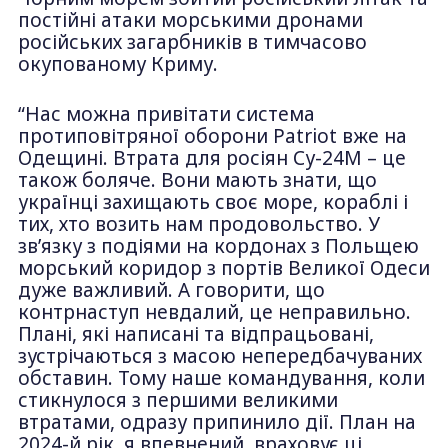
постійні атаки морськими дронами
російських загарбників в тимчасово
окупованому Криму.
“Нас можна привітати система
протиповітряної оборони Patriot вже на
Одещині. Втрата для росіян Су-24М – це
також боляче. Вони мають знати, що
українці захищають своє море, кораблі і
тих, хто возить нам продовольство. У
зв’язку з подіями на кордонах з Польщею
морський коридор з портів Великої Одеси
дуже важливий. А говорити, що
контрнаступ невдалий, це неправильно.
Плані, які написані та відпрацьовані,
зустрічаються з масою непередбачуваних
обставин. Тому наше командування, коли
стикнулося з першими великими
втратами, одразу припинило дії. План на
2024-й рік, я впевнений, враховує ці