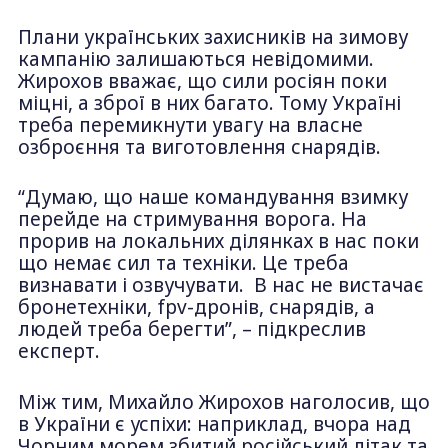
Плани українських захисників на зимову
кампанію залишаються невідомими.
Жирохов вважає, що сили росіян поки
міцні, а зброї в них багато. Тому Україні
треба перемикнути увагу на власне
озброєння та виготовлення снарядів.
“Думаю, що наше командування взимку
перейде на стримування ворога. На
прорив на локальних ділянках в нас поки
що немає сил та техніки. Це треба
визнавати і озвучувати. В нас не вистачає
бронетехніки, fpv-дронів, снарядів, а
людей треба берегти”, – підкреслив
експерт.
Між тим, Михайло Жирохов наголосив, що
в України є успіхи: наприклад, вчора над
Чорним морем збитий російський літак та