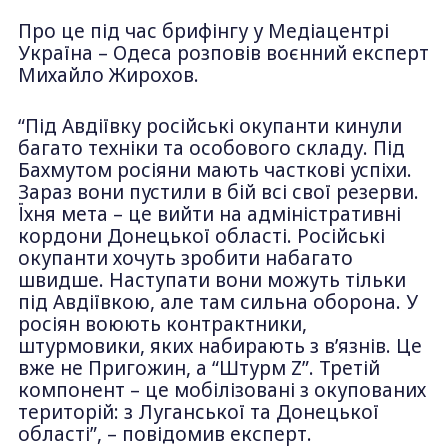
Про це під час брифінгу у Медіацентрі
Україна – Одеса розповів воєнний експерт
Михайло Жирохов.
“Під Авдіївку російські окупанти кинули
багато техніки та особового складу. Під
Бахмутом росіяни мають часткові успіхи.
Зараз вони пустили в бій всі свої резерви.
Їхня мета – це вийти на адміністративні
кордони Донецької області. Російські
окупанти хочуть зробити набагато
швидше. Наступати вони можуть тільки
під Авдіївкою, але там сильна оборона. У
росіян воюють контрактники,
штурмовики, яких набирають з в’язнів. Це
вже не Пригожин, а “Штурм Z”. Третій
компонент – це мобілізовані з окупованих
територій: з Луганської та Донецької
області”, – повідомив експерт.