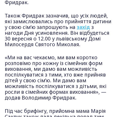
Фридрак.
Також Фридрак зазначив, що усіх людей,
які замислювались про прийняття дитини
у свою сім’ю запрошують на
захід
з
нагоди Дня усиновлення. Він відбудеться
30 вересня о 12.00 у львівському Домі
Милосердя Святого Миколая.
«Ми на вас чекаємо, ми вам коротко
розповімо про кожну із сімейних форм
виховання, ми дамо вам можливість
поспілкуватися з тими, хто вже прийняв
дітей у свою сім’ю. Ми дамо вам
можливість поспілкуватися з дітьми, які
росли в сімейних формах виховання», —
додав Володимир Фридрак.
Під час брифінгу, прийомна мама Марія
Саквук також дала декілька порад тим,