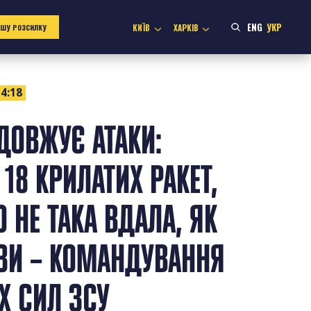
ENG
УКР
КИЇВ
ХАРКІВ
АШУ РОЗСИЛКУ
4:18
ДОВЖУЄ АТАКИ:
18 КРИЛАТИХ РАКЕТ,
 НЕ ТАКА ВДАЛА, ЯК
ЗИ – КОМАНДУВАННЯ
Х СИЛ ЗСУ