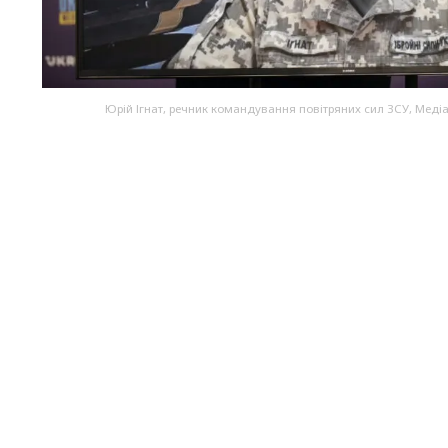
Юрій Ігнат, речник командування повітряних сил ЗСУ, Меді