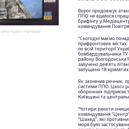
Ворог продовжує атак
ППО не вдалося спрацю
брифінгу у Медіацент
командування Повітрян
ацентр Україна-Укрінформ
“Сьогодні маємо понад
прифронтових містах. 
по всій території Украї
бомбардувальники ТУ-9
району Волгодонська Ро
залучено дев’ять літак
запущено 18 крилатих 
Як зазначив речник, 
системи ППО. Цього ра
оборонних підприємст
Київщині та централь
“Чотири ракети знищен
командування “Центр”,
“Шахед”, які противник
моря було застосуванн