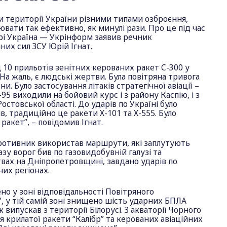
и території України різними типами озброєння,
вати так ефективно, як минулі рази. Про це під час
рі Україна — Укрінформ заявив речник
их сил ЗСУ Юрій Ігнат.
 10 прильотів зенітних керованих ракет С-300 у
На жаль, є людські жертви. Була повітряна тривога
ни. Було застосування літаків стратегічної авіації –
5 виходили на бойовий курс і з району Каспію, і з
стовської області. До ударів по Україні було
ів, традиційно це ракети Х-101 та Х-555. Було
ракет”, – повідомив Ігнат.
противник використав маршрути, які заплутують
зу ворог бив по газовидобувній галузі та
вах на Дніпропетровщині, завдано ударів по
них регіонах.
о у зоні відповідальності Повітряного
 у тій самій зоні знищено шість ударних БПЛА
 випускав з території Білорусі. З акваторії Чорного
я крилатої ракети “Калібр” та керованих авіаційних