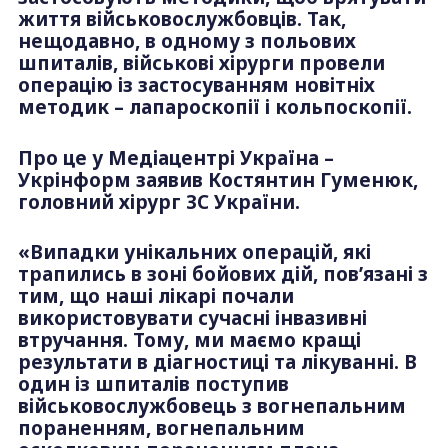
життя військовослужбовців. Так,
нещодавно, в одному з польових
шпиталів, військові хірурги провели
операцію із застосуванням новітніх
методик – лапароскопії і кольпоскопії.
Про це у Медіацентрі Україна –
Укрінформ заявив Костянтин Гуменюк,
головний хірург ЗС України.
«Випадки унікальних операцій, які
трапились в зоні бойових дій, пов’язані з
тим, що наші лікарі почали
використовувати сучасні інвазивні
втручання. Тому, ми маємо кращі
результати в діагностиці та лікуванні. В
один із шпиталів поступив
військовослужбовець з вогнепальним
пораненням, вогнепальним