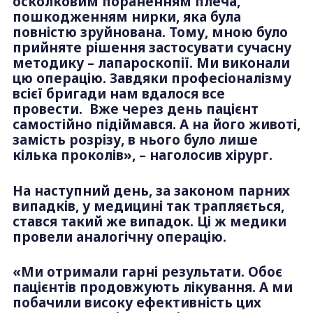
осколковим пораненням плеча,
пошкодженням нирки, яка була
повністю зруйнована. Тому, мною було
прийняте рішення застосувати сучасну
методику – лапароскопії. Ми виконали
цю операцію. Завдяки професіоналізму
всієї бригади нам вдалося все
провести. Вже через день пацієнт
самостійно підіймався. А на його животі,
замість розрізу, в нього було лише
кілька проколів», – наголосив хірург.
На наступний день, за законом парних
випадків, у медицині так трапляється,
стався такий же випадок. Ці ж медики
провели аналогічну операцію.
«Ми отримали гарні результати. Обоє
пацієнтів продовжують лікування. А ми
побачили високу ефективність цих