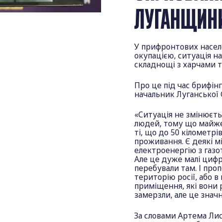
ЛУГАНЩИН
У прифронтових насел
окупацією, ситуація на
складнощі з харчами т
Про це під час брифін
начальник Луганської
«Ситуація не змінюєть
людей, тому що майже 
ті, що до 50 кілометрі
проживання. Є деякі м
електроенергію з газо
Але це дуже малі цифр
перебували там. І пр
територію росії, або в
приміщення, які вони
замерзли, але це значн
За словами Артема Лис