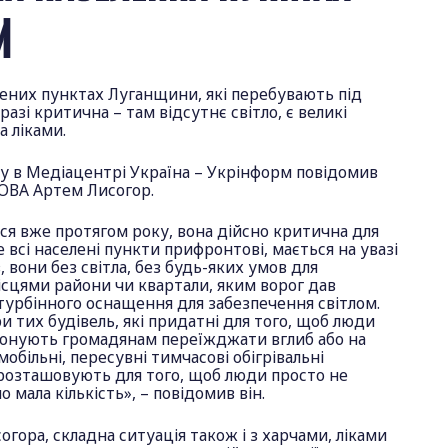
И
ених пунктах Луганщини, які перебувають під
разі критична – там відсутнє світло, є великі
а ліками.
гу в Медіацентрі Україна – Укрінформ повідомив
 ОВА Артем Лисогор.
ся вже протягом року, вона дійсно критична для
всі населені пункти прифронтові, мається на увазі
в, вони без світла, без будь-яких умов для
ісцями райони чи квартали, яким ворог дав
турбінного оснащення для забезпечення світлом.
и тих будівель, які придатні для того, щоб люди
опонують громадянам переїжджати вглиб або на
 мобільні, пересувні тимчасові обігрівальні
 розташовують для того, щоб люди просто не
о мала кількість», – повідомив він.
огора, складна ситуація також і з харчами, ліками