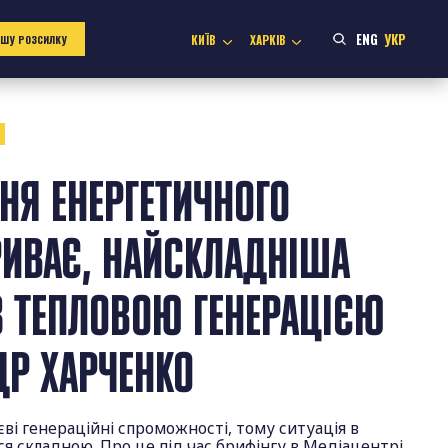
ENG
УКР
КИЇВ
ХАРКІВ
АШУ РОЗСИЛКУ
2
НЯ ЕНЕРГЕТИЧНОГО
РИВАЄ, НАЙСКЛАДНІША
З ТЕПЛОВОЮ ГЕНЕРАЦІЄЮ
ДР ХАРЧЕНКО
єві генераційні спроможності, тому ситуація в
я складною. Про це під час брифінгу в Медіацентрі