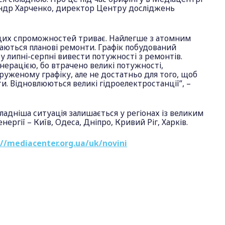
андр Харченко, директор Центру досліджень
цих спроможностей триває. Найлегше з атомним
аються планові ремонти. Графік побудований
у липні-серпні вивести потужності з ремонтів.
нерацією, бо втрачено великі потужності,
руженому графіку, але не достатньо для того, щоб
и. Відновлюються великі гідроелектростанції”, –
кладніша ситуація залишається у регіонах із великим
ргії – Київ, Одеса, Дніпро, Кривий Ріг, Харків.
://mediacenter.org.ua/uk/novini