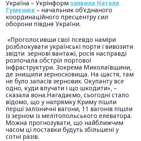
Україна – Укрінформ
заявила
Наталя
Гуменюк
– начальник об’єднаного
координаційного пресцентру сил
оборони півдня України.
«Проголосивши свої псевдо наміри
розблокувати українські порти і вивозити
звідти зернові вантажі, росія насправді
розпочала обстріл портової
інфраструктури. Зокрема Миколаївщини,
де знищили зерносховища. На щастя, там
не було запасів зернових. Окупанту все
одно, куди влучати і що шкодити», –
сказала вона.Нагадаємо, сьогодні стало
відомо, що у напрямку Криму пішли
перші залізничні вагони, 11 вагонів пішли
із зерном із мелітопольського елеватора.
Можна прогнозувати, що найближчим
часом ці поставки будуть збільшені у
сотні разів.