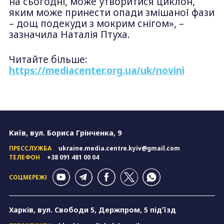
на сьогодні, може утворитися циклон,
яким може принести опади змішаної фази
– дощ подекуди з мокрим снігом», –
зазначила Наталія Птуха.
Читайте більше:
https://mediacenter.org.ua/uk/novini
Київ, вул. Бориса Грінченка, 9
ПРЕССЛУЖБА
ukraine.media.centre.kyiv@gmail.com
ТЕЛЕФОН
+38 091 481 00 04
СОЦМЕРЕЖІ
Харків, вул. Свободи 5, Держпром, 5 підʼїзд