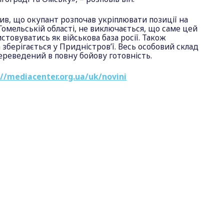
ив, що окупант розпочав укріплювати позиції на
Гомельській області, не виключається, що саме цей
товуватись як військова база росії. Також
зберігається у Придністров’ї. Весь особовий склад
переведений в повну бойову готовність.
://mediacenter.org.ua/uk/novini