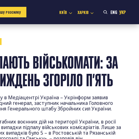
ENG
УКР
КИЇВ
ХАРКІВ
АШУ РОЗСИЛКУ
6
АЛАЮТЬ ВІЙСЬКОМАТИ: ЗА
ТИЖДЕНЬ ЗГОРІЛО П’ЯТЬ
гу в Медіацентрі Україна – Укрінформ заявив
дний генерал, заступник начальника Головного
ня Генерального штабу Збройних сил України.
абних воєнних дій на території України, в росії
 випадки підпалу військових комісаріатів. Лише за
х випадків було 5 – в Ростовській та Рязанській
лгограді та Омську», – розповів він.