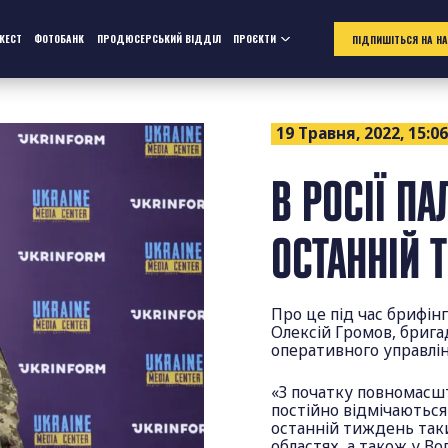
ЖЕСТ
ФОТОБАНК
ПРОДЮСЕРСЬКИЙ ВІДДІЛ
ПРОЄКТИ
ПІДПИШІТЬСЯ НА Н
19 Травня, 2022, 15:0
В РОСІЇ П
ОСТАННІЙ 
Про це під час брифін
Олексій Громов, брига
оперативного управлін
«З початку повномасшт
постійно відмічаються
останній тиждень таки
областях, а також у Во