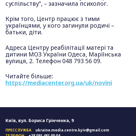
суспільству”, – зазначила психолог.
Крім того, Центр працює з тими
українцями, у кого загинули родичі –
батьки, діти.
Адреса Центру реабілітації матері та
дитини МОЗ України Одеса, Маріїнська
вулиця, 2. Телефон 048 793 56 09.
Читайте більше:
https://mediacenter.org.ua/uk/novini
Київ, вул. Бориса Грінченка, 9
ПРЕССЛУЖБА
ukraine.media.centre.kyiv@gmail.com
ТЕЛЕФОН
+38 091 481 00 04