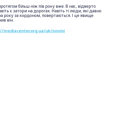
отягом більш ніж пів року вже. В нас, відверто
віть є затори на дорогах. Навіть ті люди, які давно
ора року за кордоном, повертаються. І це явище
ив він.
://mediacenter.org.ua/uk/novini