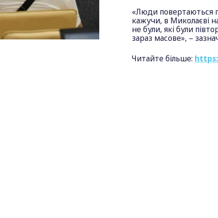
«Люди повертаються пр
кажучи, в Миколаєві на
не були, які були півт
зараз масове», – зазнач
Читайте більше:
https