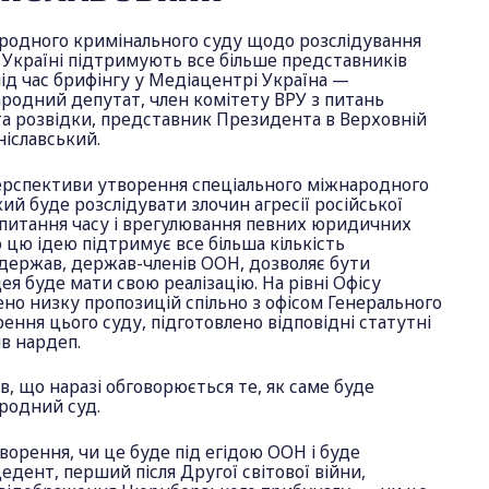
родного кримінального суду щодо розслідування
 в Україні підтримують все більше представників
під час брифінгу у Медіацентрі Україна —
родний депутат, член комітету ВРУ з питань
та розвідки, представник Президента в Верховній
ніславський.
ерспективи утворення спеціального міжнародного
кий буде розслідувати злочин агресії російської
 питання часу і врегулювання певних юридичних
 цю ідею підтримує все більша кількість
 держав, держав-членів ООН, дозволяє бути
ея буде мати свою реалізацію. На рівні Офісу
но низку пропозицій спільно з офісом Генерального
ння цього суду, підготовлено відповідні статутні
в нардеп.
в, що наразі обговорюється те, як саме буде
родний суд.
оворення, чи це буде під егідою ООН і буде
дент, перший після Другої світової війни,