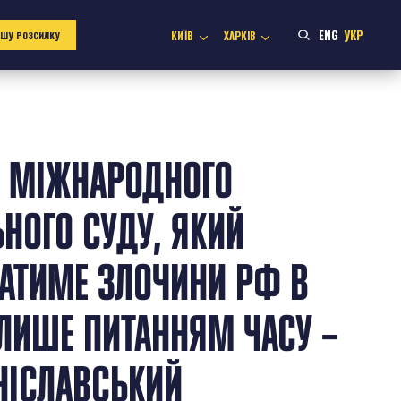
ENG
УКР
КИЇВ
ХАРКІВ
АШУ РОЗСИЛКУ
Я МІЖНАРОДНОГО
НОГО СУДУ, ЯКИЙ
АТИМЕ ЗЛОЧИНИ РФ В
Є ЛИШЕ ПИТАННЯМ ЧАСУ –
НІСЛАВСЬКИЙ