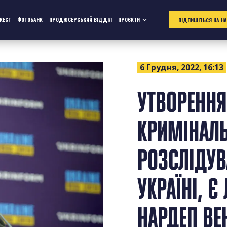
ЖЕСТ
ФОТОБАНК
ПРОДЮСЕРСЬКИЙ ВІДДІЛ
ПРОЄКТИ
ПІДПИШІТЬСЯ НА Н
6 Грудня, 2022, 16:13
УТВОРЕНН
КРИМІНАЛЬ
РОЗСЛІДУВ
УКРАЇНІ, 
НАРДЕП ВЕ