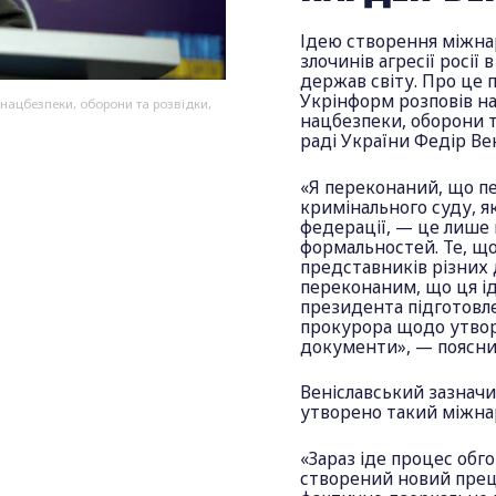
Ідею створення міжна
злочинів агресії росії
держав світу. Про це 
Укрінформ розповів на
 нацбезпеки, оборони та розвідки,
нацбезпеки, оборони 
раді України Федір Ве
«Я переконаний, що п
кримінального суду, я
федерації, — це лише
формальностей. Те, що
представників різних
переконаним, що ця ід
президента підготовле
прокурора щодо утворе
документи», — поясни
Веніславський зазначи
утворено такий міжна
«Зараз іде процес обг
створений новий преце