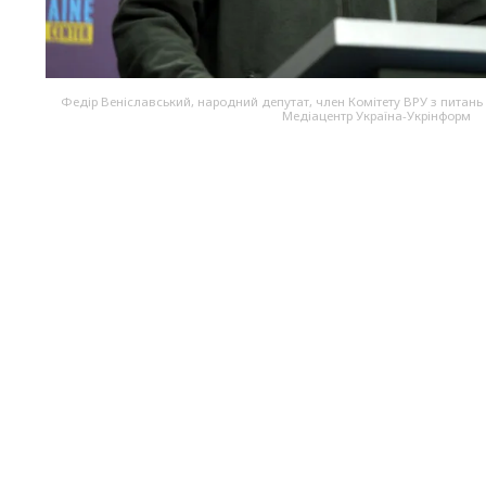
Федір Веніславський, народний депутат, член Комітету ВРУ з питань
Медіацентр Україна-Укрінформ