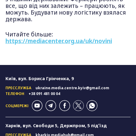
все, що від них залежить – працюють, як
можуть. Будувати нову логістику взялася
держава.
Читайте більше:
https://mediacenter.org.ua/uk/novini
Київ, вул. Бориса Грінченка, 9
ПРЕССЛУЖБА
ukraine.media.centre.kyiv@gmail.com
ТЕЛЕФОН
+38 091 481 00 04
СОЦМЕРЕЖІ
Харків, вул. Свободи 5, Держпром, 5 підʼїзд
ПРЕССЛУЖБА
kharkiv.mediahub@gmail.com