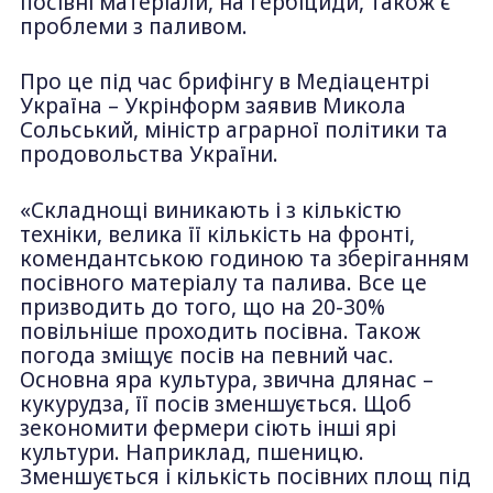
посівні матеріали, на гербіциди, також є
проблеми з паливом.
Про це під час брифінгу в Медіацентрі
Україна – Укрінформ заявив Микола
Сольський, міністр аграрної політики та
продовольства України.
«Складнощі виникають і з кількістю
техніки, велика її кількість на фронті,
комендантською годиною та зберіганням
посівного матеріалу та палива. Все це
призводить до того, що на 20-30%
повільніше проходить посівна. Також
погода зміщує посів на певний час.
Основна яра культура, звична длянас –
кукурудза, її посів зменшується. Щоб
зекономити фермери сіють інші ярі
культури. Наприклад, пшеницю.
Зменшується і кількість посівних площ під