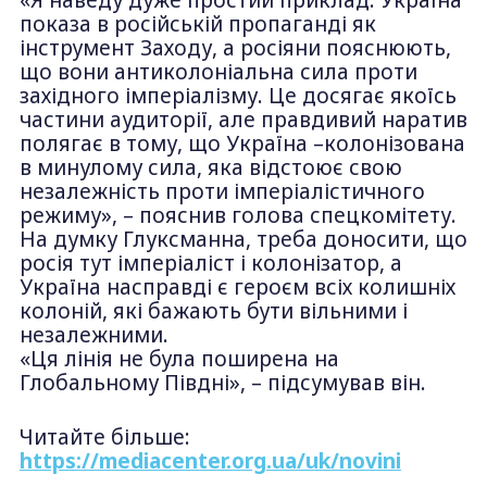
показа в російській пропаганді як
інструмент Заходу, а росіяни пояснюють,
що вони антиколоніальна сила проти
західного імперіалізму. Це досягає якоїсь
частини аудиторії, але правдивий наратив
полягає в тому, що Україна –колонізована
в минулому сила, яка відстоює свою
незалежність проти імперіалістичного
режиму», – пояснив голова спецкомітету.
На думку Глуксманна, треба доносити, що
росія тут імперіаліст і колонізатор, а
Україна насправді є героєм всіх колишніх
колоній, які бажають бути вільними і
незалежними.
«Ця лінія не була поширена на
Глобальному Півдні», – підсумував він.
Читайте більше:
https://mediacenter.org.ua/uk/novini