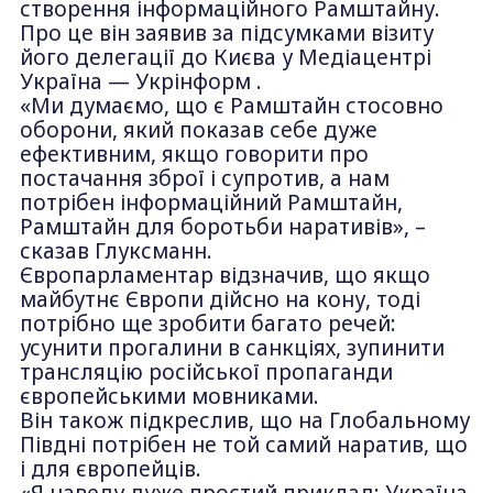
створення інформаційного Рамштайну.
Про це він заявив за підсумками візиту
його делегації до Києва у Медіацентрі
Україна — Укрінформ .
«Ми думаємо, що є Рамштайн стосовно
оборони, який показав себе дуже
ефективним, якщо говорити про
постачання зброї і супротив, а нам
потрібен інформаційний Рамштайн,
Рамштайн для боротьби наративів», –
сказав Глуксманн.
Європарламентар відзначив, що якщо
майбутнє Європи дійсно на кону, тоді
потрібно ще зробити багато речей:
усунити прогалини в санкціях, зупинити
трансляцію російської пропаганди
європейськими мовниками.
Він також підкреслив, що на Глобальному
Півдні потрібен не той самий наратив, що
і для європейців.
«Я наведу дуже простий приклад: Україна