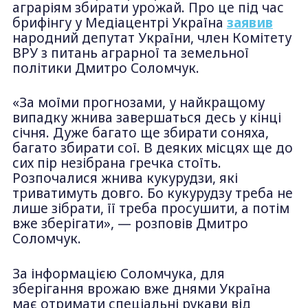
аграріям збирати урожай. Про це під час
брифінгу у Медіацентрі Україна
заявив
народний депутат України, член Комітету
ВРУ з питань аграрної та земельної
політики Дмитро Соломчук.
«За моїми прогнозами, у найкращому
випадку жнива завершаться десь у кінці
січня. Дуже багато ще збирати соняха,
багато збирати сої. В деяких місцях ще до
сих пір незібрана гречка стоїть.
Розпочалися жнива кукурудзи, які
триватимуть довго. Бо кукурудзу треба не
лише зібрати, її треба просушити, а потім
вже зберігати», — розповів Дмитро
Соломчук.
За інформацією Соломчука, для
зберігання врожаю вже днями Україна
має отримати спеціальні рукави від