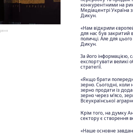
конкурентними на ринк
Медіацентрі Україна з
Дикун.
«Нам відкрили європей
ервня
для нас був закритий 
поличці. Але для цьог
Дикун.
За його інформацією, 
експортувати великі о
стратегії.
«Якщо брати попередн
зерно. Сьогодні, коли
зерно продати із дода
зерно через м’ясо, зер
Всеукраїнської аграрн
Крім того, на думку 
сектору є створення ве
«Наше основне завданн