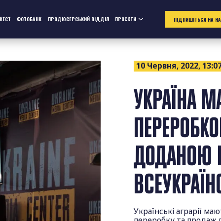
ЖЕСТ
ФОТОБАНК
ПРОДЮСЕРСЬКИЙ ВІДДІЛ
ПРОЄКТИ
ПІДПИШІТЬСЯ НА Н
10 Червня, 2022, 13:0
УКРАЇНА М
ПЕРЕРОБКО
ДОДАНОЮ В
ВСЕУКРАЇН
Українські аграрії ма
переробку та продаж п