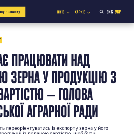
ENG
УКР
КИЇВ
ХАРКІВ
АШУ РОЗСИЛКУ
7
АЄ ПРАЦЮВАТИ НАД
Ю ЗЕРНА У ПРОДУКЦІЮ З
АРТІСТЮ — ГОЛОВА
СЬКОЇ АГРАРНОЇ РАДИ
ють переорієнтуватись із експорту зерна у його
родукції із доданою вартістю, щоб бути