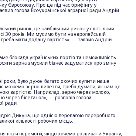
у Євросоюзу. Про це під час брифінгу у
аявив голова Всеукраїнської аграрної ради Андрій
ський ринок, це найбільший ринок у світі, який
всі 30 років. Ми мусимо бути на європейській
о треба мати додану вартість», — заявив Андрій
саме блокада українських портів та неможливість
бсяги зерна змусили бізнес задуматися про зміну
і роки, було дуже багато охочих купити наше
 не можемо зерно вивезти, треба думати, як нам це
ною вартістю. Наприклад, зерно через молоко,
но через біоетанол», — розповів голова
ої ради.
Андрія Дикуна, ще однією перевагою переробного
ликої кількості робочих місць.
я після перемоги, якщо хочемо розвивати Україну,