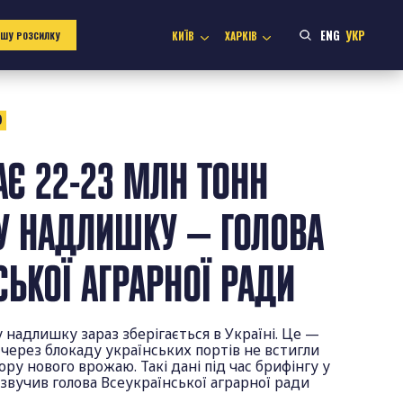
ENG
УКР
КИЇВ
ХАРКІВ
АШУ РОЗСИЛКУ
0
АЄ 22-23 МЛН ТОНН
У НАДЛИШКУ — ГОЛОВА
СЬКОЇ АГРАРНОЇ РАДИ
у надлишку зараз зберігається в Україні. Це —
 через блокаду українських портів не встигли
ру нового врожаю. Такі дані під час брифінгу у
звучив голова Всеукраїнської аграрної ради