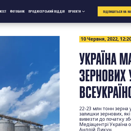
ЖЕСТ
ФОТОБАНК
ПРОДЮСЕРСЬКИЙ ВІДДІЛ
ПРОЄКТИ
ПІДПИШІТЬСЯ НА Н
10 Червня, 2022, 12:2
УКРАЇНА М
ЗЕРНОВИХ 
ВСЕУКРАЇН
22-23 млн тонн зерна 
залишки зернових, які
вивезти до початку збо
Медіацентрі Україна о
Андрій Дикун.