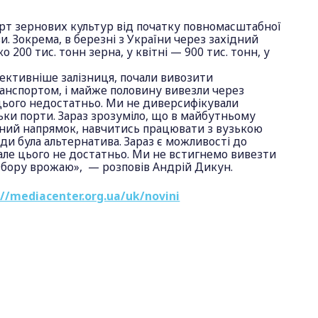
орт зернових культур від початку повномасштабної
и. Зокрема, в березні з України через західний
 200 тис. тонн зерна, у квітні — 900 тис. тонн, у
.
ективніше залізниця, почали вивозити
анспортом, і майже половину вивезли через
цього недостатньо. Ми не диверсифікували
льки порти. Зараз зрозуміло, що в майбутньому
дний напрямок, навчитись працювати з вузькою
жди була альтернатива. Зараз є можливості до
але цього не достатньо. Ми не встигнемо вивезти
 збору врожаю», — розповів Андрій Дикун.
://mediacenter.org.ua/uk/novini