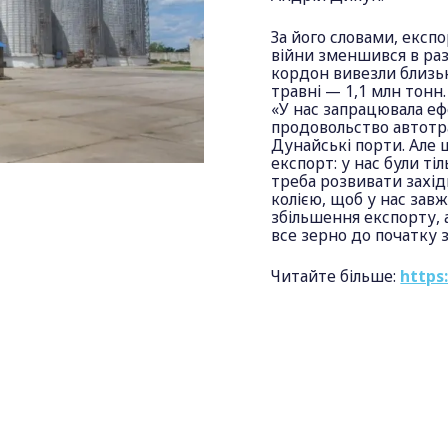
За його словами, експ
війни зменшився в раз
кордон вивезли близько
травні — 1,1 млн тонн
«У нас запрацювала еф
продовольство автотр
Дунайські порти. Але 
експорт: у нас були ті
треба розвивати захі
колією, щоб у нас зав
збільшення експорту, 
все зерно до початку
Читайте більше:
https