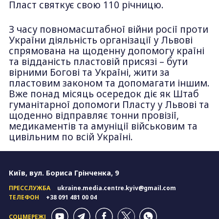
Пласт святкує свою 110 річницю.
З часу повномасштабної війни росії проти
України діяльність організації у Львові
спрямована на щоденну допомогу країні
та відданість пластовій присязі – бути
вірними Богові та Україні, жити за
пластовим законом та допомагати іншим.
Вже понад місяць осередок діє як Штаб
гуманітарної допомоги Пласту у Львові та
щоденно відправляє тонни провізії,
медикаментів та амуніції військовим та
цивільним по всій Україні.
Київ, вул. Бориса Грінченка, 9
ПРЕССЛУЖБА
ukraine.media.centre.kyiv@gmail.com
ТЕЛЕФОН
+38 091 481 00 04
СОЦМЕРЕЖІ