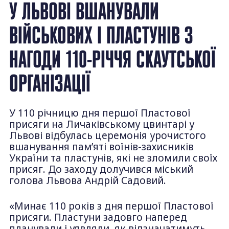
У ЛЬВОВІ ВШАНУВАЛИ
ВІЙСЬКОВИХ І ПЛАСТУНІВ З
НАГОДИ 110-РІЧЧЯ СКАУТСЬКОЇ
ОРГАНІЗАЦІЇ
У 110 річницю дня першої Пластової
присяги на Личаківському цвинтарі у
Львові відбулась церемонія урочистого
вшанування пам’яті воїнів-захисників
України та пластунів, які не зломили своїх
присяг. До заходу долучився міський
голова Львова Андрій Садовий.
«Минає 110 років з дня першої Пластової
присяги. Пластуни задовго наперед
планували і уявляли, як відзначатимуть