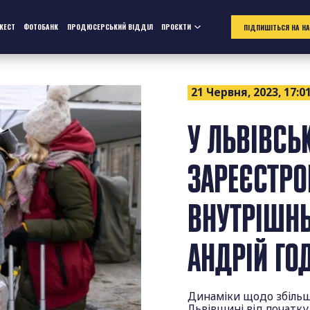
ЖЕСТ
ФОТОБАНК
ПРОДЮСЕРСЬКИЙ ВІДДІЛ
ПРОЄКТИ
ПІДПИШІТЬСЯ НА Н
21 Червня, 2023, 17:0
У ЛЬВІВСЬК
ЗАРЕЄСТРО
ВНУТРІШНЬ
АНДРІЙ ГО
Динаміки щодо збільш
Львівщині від початку 