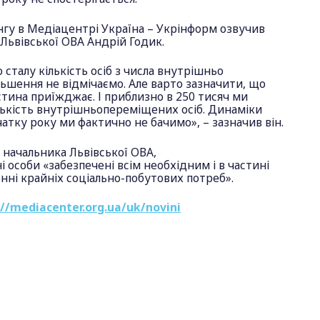
фінгу в Медіацентрі Україна – Укрінформ озвучив
Львівської ОВА Андрій Годик.
сталу кількість осіб з числа внутрішньо
льшення не відмічаємо. Але варто зазначити, що
стина приїжджає. І приблизно в 250 тисяч ми
ькість внутрішньопереміщених осіб. Динаміки
атку року ми фактично не бачимо», – зазначив він.
 начальника Львівської ОВА,
особи «забезпечені всім необхідним і в частині
енні крайніх соціально-побутових потреб».
://mediacenter.org.ua/uk/novini