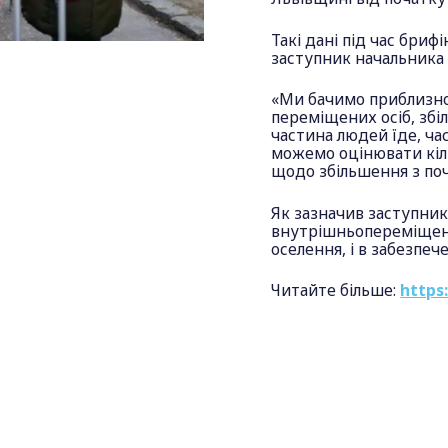
Такі дані під час бри
заступник начальника 
«Ми бачимо приблизно 
переміщених осіб, збі
частина людей їде, ча
можемо оцінювати кіл
щодо збільшення з поч
Як зазначив заступник
внутрішньопереміщені 
оселення, і в забезпеч
Читайте більше:
https