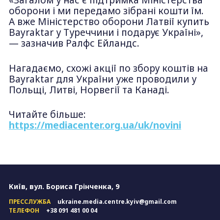
«Загалом у нас є підтримка Міністерства
оборони і ми передамо зібрані кошти їм.
А вже Міністерство оборони Латвії купить
Bayraktar у Туреччини і подарує Україні»,
— зазначив Ралфс Ейландс.
Нагадаємо, схожі акції по збору коштів на
Bayraktar для України уже
проводили у
Польщі, Литві, Норвегії та Канаді.
Читайте більше:
https://mediacenter.org.ua/uk/novini
Київ, вул. Бориса Грінченка, 9
ПРЕССЛУЖБА
ukraine.media.centre.kyiv@gmail.com
ТЕЛЕФОН
+38 091 481 00 04