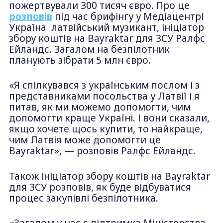
пожертвували 300 тисяч євро. Про це
розповів
під час брифінгу у Медіацентрі
Україна латвійський музикант, ініціатор
збору коштів на Bayraktar для ЗСУ Ралфс
Ейландс. Загалом на безпілотник
планують зібрати 5 млн євро.
«Я спілкувався з українським послом і з
представниками посольства у Латвії і я
питав, як ми можемо допомогти, чим
допомогти краще Україні. І вони сказали,
якщо хочете щось купити, то найкраще,
чим Латвія може допомогти це
Bayraktar», — розповів Ралфс Ейландс.
Також ініціатор збору коштів на Bayraktar
для ЗСУ розповів, як буде відбуватися
процес закупівлі безпілотника.