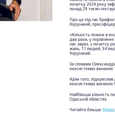
початку 2024 року заф
понад 29 тисяч гектарі
Про це під час брифін
Хорунжий, пресофіцер
«Кількість пожеж в ек
два рази, у порівнянн
нас зараз, з початку р
жаль, 11 людей, 34 л
Хорунжий.
За словами Олександра
екосистемах виникло 
Крім того, підкреслив
екосистемах виникло 
Найбільша кількість п
Одеській областях.
Читайте більше:
https