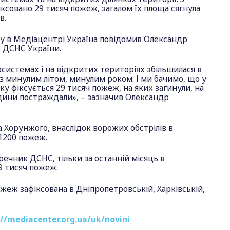
іксовано 29 тисяч пожеж, загалом їх площа сягнула
в.
гу в Медіацентрі Україна повідомив Олександр
 ДСНС України.
осистемах і на відкритих територіях збільшилася в
і з минулим літом, минулим роком. І ми бачимо, що у
оку фіксується 29 тисяч пожеж, на яких загинули, на
юдини постраждали», – зазначив Олександр
 Хорунжого, внаслідок ворожих обстрілів в
1200 пожеж.
 речник ДСНС, тільки за останній місяць в
9 тисяч пожеж.
ожеж зафіксована в Дніпропетровській, Харківській,
://mediacenter.org.ua/uk/novini