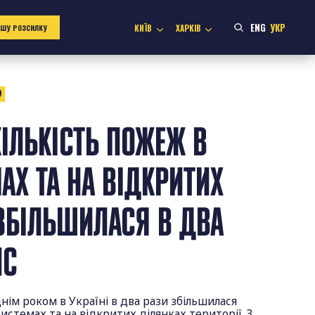
ENG
УКР
КИЇВ
ХАРКІВ
АШУ РОЗСИЛКУ
9
КІЛЬКІСТЬ ПОЖЕЖ В
АХ ТА НА ВІДКРИТИХ
ЗБІЛЬШИЛАСЯ В ДВА
НС
днім роком в Україні в два рази збільшилася
истемах та на відкритих ділянках території. З