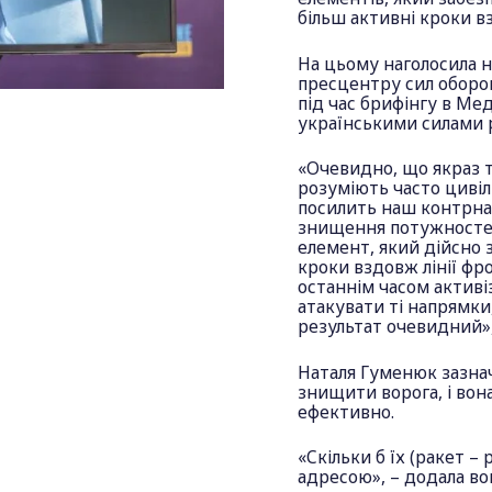
більш активні кроки в
На цьому наголосила 
пресцентру сил оборо
під час брифінгу в Ме
українськими силами 
«Очевидно, що якраз т
розуміють часто цивіл
посилить наш контрна
знищення потужностей
елемент, який дійсно 
кроки вздовж лінії фр
останнім часом активі
атакувати ті напрямки, 
результат очевидний»,
Наталя Гуменюк зазнач
знищити ворога, і вон
ефективно.
«Скільки б їх (ракет – 
адресою», – додала во