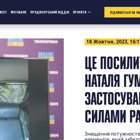
ЖЕСТ
ФОТОБАНК
ПРОДЮСЕРСЬКИЙ ВІДДІЛ
ПРОЄКТИ
ПІДПИШІТЬСЯ НА Н
18 Жовтня, 2023, 16:1
ЦЕ ПОСИЛИ
НАТАЛЯ ГУ
ЗАСТОСУВА
СИЛАМИ РА
Знищення потужностей
елементів, який забе