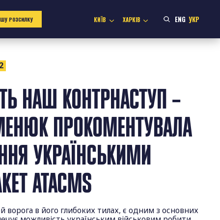
ENG
УКР
КИЇВ
ХАРКІВ
АШУ РОЗСИЛКУ
2
ТЬ НАШ КОНТРНАСТУП –
МЕНЮК ПРОКОМЕНТУВАЛА
ННЯ УКРАЇНСЬКИМИ
КЕТ ATACMS
 ворога в його глибоких тилах, є одним з основних
зпечує можливість українським військовим робити