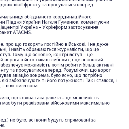
здовж лінії фронту та просуватися вперед.
начальниця об’єднаного координаційного
ни Півдня України Наталя Гуменюк, коментуючи
діацентрі Україна – Укрінформ застосування
ракет
ATACMS.
е, про що говорять постійно військові, і не дуже
ьні, і навіть ображаються журналісти, що це
ступ. Тому що основне, контрнаступ – це
 ворога в його тилах глибоких, оце основний
забезпечує можливість потім робити більш активні
онту та просуватися вперед. Розуміючи, що ворог
зував авіацію зокрема, було ясно, що потрібно
які забезпечують ті його потужності. Так і сталося, і
 – пояснила вона.
ила, що кожна така ракета – це можливість
а має бути реалізована військовими максимально
ред.) не було, всі вони будуть спрямовані за
на.