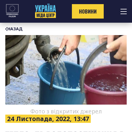
Перейти
до
НОВИНИ
контенту
НАЗАД
Фото з відкритих джерел
24 Листопада, 2022, 13:47