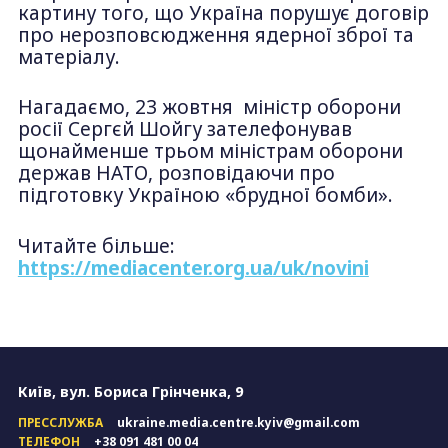
картину того, що Україна порушує договір
про нерозповсюдження ядерної зброї та
матеріалу.
Нагадаємо, 23 жовтня міністр оборони
росії Сергєй Шойгу зателефонував
щонайменше трьом міністрам оборони
держав НАТО, розповідаючи про
підготовку Україною «брудної бомби».
Читайте більше:
https://mediacenter.org.ua/uk/novini
Київ, вул. Бориса Грінченка, 9
ПРЕССЛУЖБА
ukraine.media.centre.kyiv@gmail.com
ТЕЛЕФОН
+38 091 481 00 04