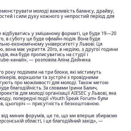
монструвати молоді важливість балансу, драйву,
стей і сили духу кожного у непростий період для
е відбуватись у змішаному форматі, це буде 19—20
го, в суботу це буде офлайн-подія. Вона буде
льно-економічному університеті у Львові. Ця
, вона має укриття. 20го, в неділю, з другої години
дія, яка буде прописуватись на студії і
ube-каналі», — розповіла Аліна Дейнека.
 року поділили на три блоки, які містимуть
пікерів, воркшопи та зустрічі з провідними
нтують про можливості для молоді. Також метою
уде благодійність. За словами Ірини Балич,
оектів для молоді організації AIESEC у Львові, яка
аходу, попередні події «Youth Speak Forum» були
ів, цьогоріч — присутність є безкоштовною.
я від миних форумів, це те, що ми вперше збираємо
рсонській області, і це благодійний захід», —