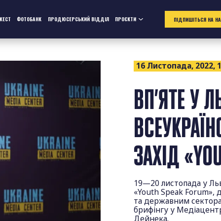
ЖЕСТ
ФОТОБАНК
ПРОДЮСЕРСЬКИЙ ВІДДІЛ
ПРОЄКТИ
ПІДПИШІТЬСЯ НА Н
16 Листопада, 2022, 1
ВП’ЯТЕ У 
ВСЕУКРАЇ
ЗАХІД «YO
19—20 листопада у Ль
«Youth Speak Forum», 
та державним секторам
брифінгу у Медіацент
Дейнека.