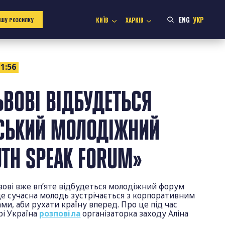
ENG
УКР
КИЇВ
ХАРКІВ
АШУ РОЗСИЛКУ
1:56
ЛЬВОВІ ВІДБУДЕТЬСЯ
НСЬКИЙ МОЛОДІЖНИЙ
UTH SPEAK FORUM»
вові вже вп’яте відбудеться молодіжний форум
де сучасна молодь зустрічається з корпоративним
и, аби рухати країну вперед. Про це під час
рі Україна
розповіла
організаторка заходу Аліна