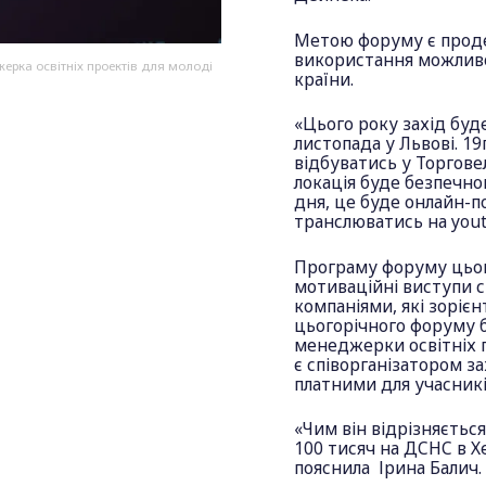
Метою форуму є проде
використання можливо
ерка освітніх проектів для молоді
країни.
«Цього року захід буд
листопада у Львові. 19
відбуватись у Торгове
локація буде безпечною
дня, це буде онлайн-по
транслюватись на yout
Програму форуму цього
мотиваційні виступи с
компаніями, які зоріє
цьогорічного форуму б
менеджерки освітніх пр
є співорганізатором з
платними для учасник
«Чим він відрізняєтьс
100 тисяч на ДСНС в Хе
пояснила Ірина Балич.