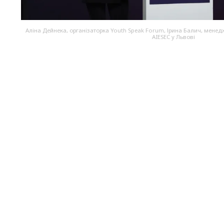
Аліна Дейнека, організаторка Youth Speak Forum, Ірина Балич, менедж
AIESEC у Львові