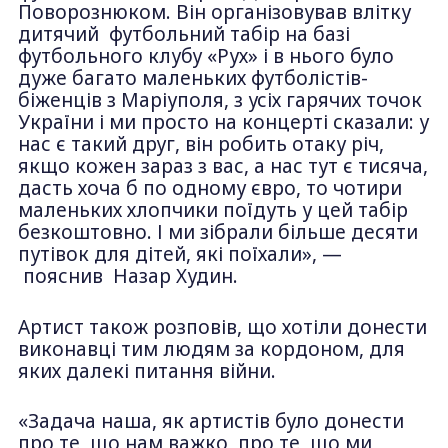
Поворознюком. Він організовував влітку
дитячий футбольний табір на базі
футбольного клубу «Рух» і в нього було
дуже багато маленьких футболістів-
біженців з Маріуполя, з усіх гарячих точок
України і ми просто на концерті сказали: у
нас є такий друг, він робить отаку річ,
якщо кожен зараз з вас, а нас тут є тисяча,
дасть хоча б по одному євро, то чотири
маленьких хлопчики поїдуть у цей табір
безкоштовно. І ми зібрали більше десяти
путівок для дітей, які поїхали», —
пояснив Назар Худин.
Артист також розповів, що хотіли донести
виконавці тим людям за кордоном, для
яких далекі питання війни.
«Задача наша, як артистів було донести
про те, що нам важко, про те, що ми