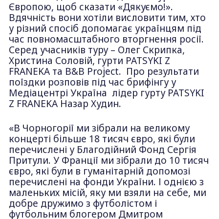
Європою, щоб сказати «Дякуємо!».
Вдячність вони хотіли висловити тим, хто
у різний спосіб допомагає українцям під
час повномасштабного вторгнення росії.
Серед учасників туру – Олег Скрипка,
Христина Соловій, гурти PATSYKI Z
FRANEKA та B&B Project. Про результати
поїздки розповів під час брифінгу у
Медіацентрі Україна лідер гурту PATSYKI
Z FRANEKA Назар Худин.
«В Чорногорії ми зібрали на великому
концерті більше 18 тисяч євро, які були
перечислені у Благодійний Фонд Сергія
Притули. У Франції ми зібрали до 10 тисяч
євро, які були в гуманітарній допомозі
перечислені на фонди України. І однією з
маленьких місій, яку ми взяли на себе, ми
добре дружимо з футболістом і
футбольним блогером Дмитром