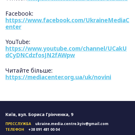
Facebook:
https://www.facebook.com/UkraineMediaC
enter
YouTube:
https://www.youtube.com/channel/UCakU
dCyDNCdzfosJN2fAWpw
Читайте більше:
https://mediacenter.org.ua/uk/novini
Київ, вул. Бориса Грінченка, 9
ПРЕССЛУЖБА
ukraine.media.centre.kyiv@gmail.com
ТЕЛЕФОН
+38 091 481 00 04