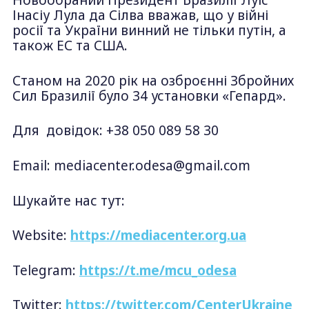
Новообраний Президент Бразилії Луіс
Інасіу Лула да Сілва вважав, що у війні
росії та України винний не тільки путін, а
також ЕС та США.
Станом на 2020 рік на озброєнні Збройних
Сил Бразилії було 34 установки «Гепард».
Для довідок: +38 050 089 58 30
Email:
mediacenter.odesa@gmail.com
Шукайте нас тут:
Website:
https://mediacenter.org.ua
Telegram:
https://t.me/mcu_odesa
Twitter:
https://twitter.com/CenterUkraine