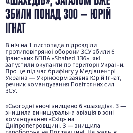
ЗБИЛИ ПОНАД 300 — ЮРІЙ
ІГНАТ
В ніч на 1 листопада підрозділи
протиповітряної оборони ЗСУ збили 6
іранських БПЛА «Shahed 136», які
запустили окупанти по території України.
Про це під час брифінгу у Медіацентрі
Україна — Укрінформ заявив Юрій Ігнат,
речник командування Повітряних сил
ЗСУ.
«Сьогодні вночі знищено 6 «шахедів». 3 —
знищила винищувальна авіація в зоні
командування «Схід» на
Дніпропетровщині. 3 — знищила
тероборона на Полтавщині. На жаль, є