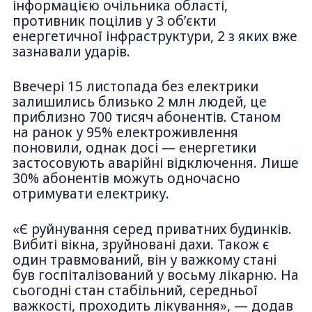
інформацією очільника області,
противник поцілив у 3 об’єкти
енергетичної інфраструктури, 2 з яких вже
зазнавали ударів.
Ввечері 15 листопада без електрики
залишились близько 2 млн людей, це
приблизно 700 тисяч абонентів. Станом
на ранок у 95% електроживлення
поновили, однак досі — енергетики
застосовують аварійні відключення. Лише
30% абонентів можуть одночасно
отримувати електрику.
«Є руйнування серед приватних будинків.
Вибиті вікна, зруйновані дахи. Також є
один травмований, він у важкому стані
був госпіталізований у восьму лікарню. На
сьогодні стан стабільний, середньої
важкості, проходить лікування», — додав