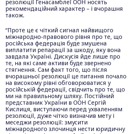
резолюції Генасамблеї ООН носять
рекомендаційний характер – і вчорашня
також.
“Проте це є чіткий сигнал найвищого
міжнародно-правового рівня про те, що
російська федерація буде змушена
виплатити репарації за шкоду, яку вона
завдала Україні. Дискусія йде лише про
те, на які саме активи буде звернено
стягнення. Сам факт того, що після
вчорашньої резолюції це питання почало
на високому рівні обговорюватися у
російській федерації, свідчить про те, що
ми на правильному шляху. Постійний
представник України в ООН Сергій
Кислиця, виступаючи перед ухваленням
резолюції, дуже чітко визначив мету і
меседжи резолюції: змусити
міжнародного злочинця нести юридичну