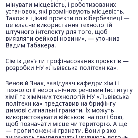
мінувати місцевість, і роботизованих
установок, які розміновують місцевість.
Також є цікаві проєкти по кібербезпеці —
це власне використання технологій
штучного інтелекту для того, щоб
виявляти фейкові новини», — уточнив
Вадим Табакера.
Сім із дев’яти профінасованих проєктів —
розробки НУ «Львівська політехніка».
Зеновій Знак, завідувач кафедри хімії і
технології неорганічних речовин Інституту
хімії та хімічних технологій НУ «Львівська
політехніка» представив на брифінгу
димові сигнальні гранати. Їх можуть
використовувати військові на полі бою,
щоб позначати місце чи територію. А ще
— протипожежні гранати. Вони різко
знижують температуру і усувають вогонь