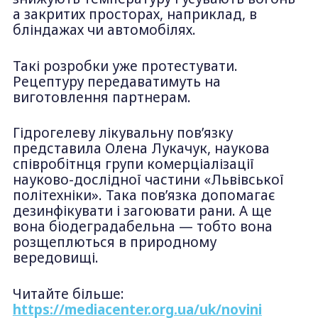
а закритих просторах, наприклад, в
бліндажах чи автомобілях.
Такі розробки уже протестувати.
Рецептуру передаватимуть на
виготовлення партнерам.
Гідрогелеву лікувальну пов’язку
представила Олена Лукачук, наукова
співробітнця групи комерціалізації
науково-дослідної частини «Львівської
політехніки». Така пов’язка допомагає
дезинфікувати і загоювати рани. А ще
вона біодеградабельна — тобто вона
розщеплються в природному
вередовищі.
Читайте більше:
https://mediacenter.org.ua/uk/novini