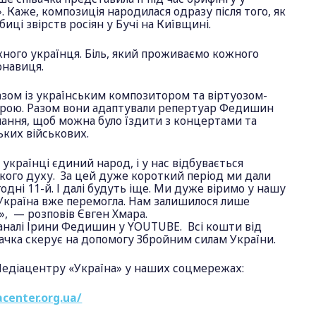
. Каже, композиція народилася одразу після того, як
иці звірств росіян у Бучі на Київщині.
ного українця. Біль, який проживаємо кожного
онавиця.
азом із українським композитором та віртуозом-
арою. Разом вони адаптували репертуар Федишин
нання, щоб можна було їздити з концертами та
ьких військових.
 українці єдиний народ, і у нас відбувається
кого духу. За цей дуже короткий період ми дали
одні 11-й. І далі будуть іще. Ми дуже віримо у нашу
 Україна вже перемогла. Нам залишилося лише
, — розповів Євген Хмара.
каналі Ірини Федишин у YOUTUBE. Всі кошти від
вачка скерує на допомогу Збройним силам України.
едіацентру «Україна» у наших соцмережах:
center.org.ua/