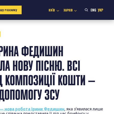
ENG
УКР
КИЇВ
ХАРКІВ
АШУ РОЗСИЛКУ
ІРИНА ФЕДИШИН
ЛА НОВУ ПІСНЮ. ВСІ
ІД КОМПОЗИЦІЇ КОШТИ —
 ДОПОМОГУ ЗСУ
 — нова робота Ірини Федишин
, яка з’явилася лише
ше співачка представила її під час брифінгу у