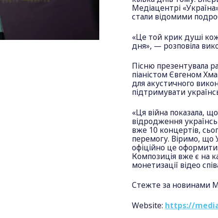
Медіацентрі «Україна»
стали відомими подроб
«Це той крик душі кож
дня», — розповіла вик
Пісню презентувала р
піаністом Євгеном Хм
для акустичного вико
підтримувати українс
«Ця війна показала, що
відродження українсь
вже 10 концертів, сьог
перемогу. Віримо, що
офіційно це оформити»
Композиція вже є на 
монетизації відео спі
Стежте за новинами М
Website:
https://media