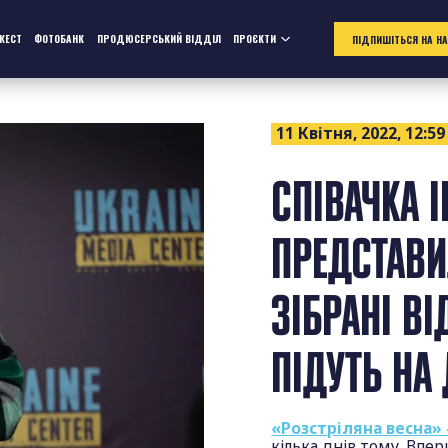
ЖЕСТ
ФОТОБАНК
ПРОДЮСЕРСЬКИЙ ВІДДІЛ
ПРОЄКТИ
ПІДПИШІТЬСЯ НА Н
11 Квітня, 2022, 12:59
СПІВАЧКА 
ПРЕДСТАВИ
ЗІБРАНІ В
ПІДУТЬ НА
«Розстріляна весна»
кілька днів тому. Впер