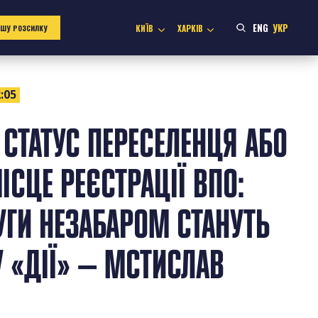
ENG
УКР
КИЇВ
ХАРКІВ
АШУ РОЗСИЛКУ
:05
 СТАТУС ПЕРЕСЕЛЕНЦЯ АБО
ІСЦЕ РЕЄСТРАЦІЇ ВПО:
УГИ НЕЗАБАРОМ СТАНУТЬ
У «ДІЇ» — МСТИСЛАВ