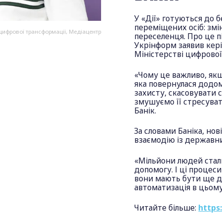
У «Дії» готуються до 
переміщених осіб: змі
і цифрової трансформації, Медіацентр
переселенця. Про це п
Укрінформ заявив кері
Міністерстві цифрової
«Чому це важливо, як
яка повернулася додом
захисту, скасовувати с
змушуємо її стресува
Банік.
За словами Баніка, но
взаємодію із державн
«Мільйони людей стал
допомогу. І ці процес
вони мають бути ще до
автоматизація в цьом
Читайте більше:
https