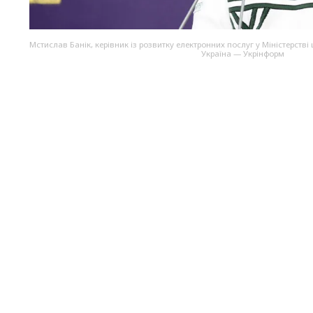
Мстислав Банік, керівник із розвитку електронних послуг у Міністерств
Україна — Укрінформ