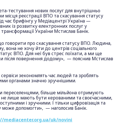
бета-тестування нових послуг для внутрішньо
ни місця реєстрації ВПО та скасування статусу
ід час брифінгу у Медіацентрі Україна —
вник із розвитку електронних послуг у
 трансформації України Мстислав Банік.
що говорити про скасування статусу ВПО. Людина,
у, вона не хочу йти до центрів соціального
татус ВПО. Для неї був стрес поїхати, а ми ще
ти після повернення додому», — пояснив Мстислав
ві сервіси зекономлять час людей та зроблять
ими органами значно зручнішими.
и переселенцями, більше мільйона отримують
и не лише мають бути керованими та своєчасними,
ступними і зручними. І тільки цифровізація та
у може допомогти», — наголосив Банік.
://mediacenter.org.ua/uk/novini