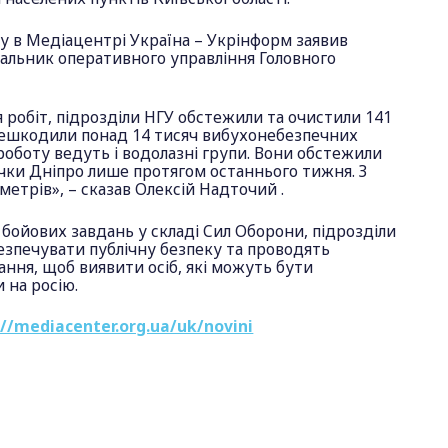
гу в Медіацентрі Україна – Укрінформ заявив
альник оперативного управління Головного
 робіт, підрозділи НГУ обстежили та очистили 141
знешкодили понад 14 тисяч вибухонебезпечних
 роботу ведуть і водолазні групи. Вони обстежили
річки Дніпро лише протягом останнього тижня. З
ометрів», – сказав Олексій Надточий .
м бойових завдань у складі Сил Оборони, підрозділи
зпечувати публічну безпеку та проводять
ння, щоб виявити осіб, які можуть бути
 на росію.
://mediacenter.org.ua/uk/novini