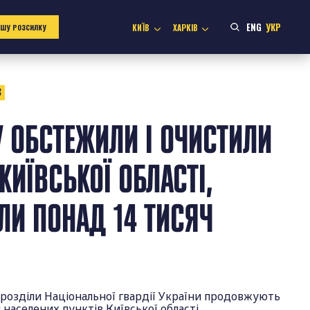
ENG
УКР
КИЇВ
ХАРКІВ
АШУ РОЗСИЛКУ
3
У ОБСТЕЖИЛИ І ОЧИСТИЛИ
 КИЇВСЬКОЇ ОБЛАСТІ,
И ПОНАД 14 ТИСЯЧ
дрозділи Національної гвардії України продовжують
 населених пунктів Київської області.