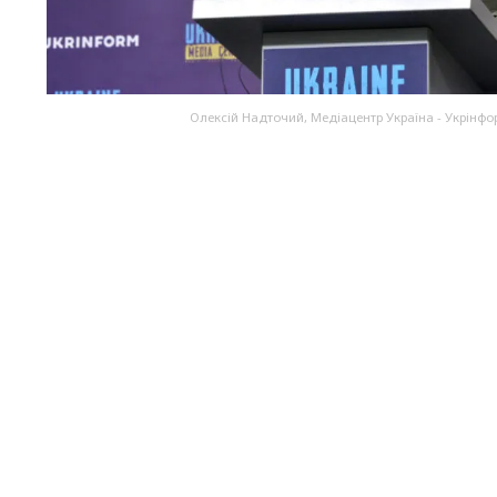
Олексій Надточий, Медіацентр Україна - Укрінфо