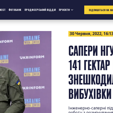
ЖЕСТ
ФОТОБАНК
ПРОДЮСЕРСЬКИЙ ВІДДІЛ
ПРОЄКТИ
ПІДПИШІТЬСЯ НА Н
30 Червня, 2022, 16:1
САПЕРИ НГ
141 ГЕКТАР
ЗНЕШКОДИЛ
ВИБУХІВКИ
Інженерно-саперні пі
роботу з розмінування