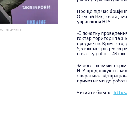
Про це під час брифін
Олексій Надточий ,нач
управління НГУ.
рм, 30 червня
«З початку проведення
гектар території та 
предметів. Крім того,
5,5 кілометрів русла 
початку робіт – 48 кіл
За його словами, окрі
НГУ продовжують забе
оперативні відпрацюва
причетними до роботи
Читайте більше:
https