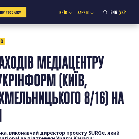
ENG
УКР
КИЇВ
ХАРКІВ
АШУ РОЗСИЛКУ
30
АХОДІВ МЕДІАЦЕНТРУ
УКРІНФОРМ (КИЇВ,
 ХМЕЛЬНИЦЬКОГО 8/16) НА
Я
ька, виконавчий директор проєкту SURGe, який
rnational за підтримки Уряду Канади;