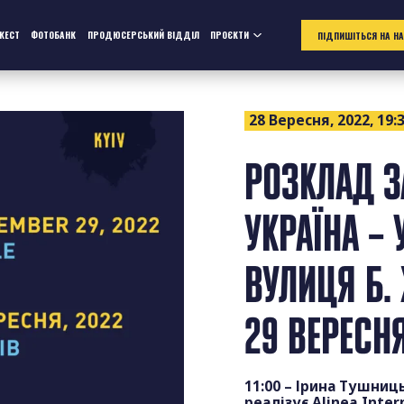
ЖЕСТ
ФОТОБАНК
ПРОДЮСЕРСЬКИЙ ВІДДІЛ
ПРОЄКТИ
ПІДПИШІТЬСЯ НА Н
28 Вересня, 2022, 19:
РОЗКЛАД З
УКРАЇНА – 
ВУЛИЦЯ Б.
29 ВЕРЕСН
11:00 – Ірина Тушниц
реалізує Alinea Inte