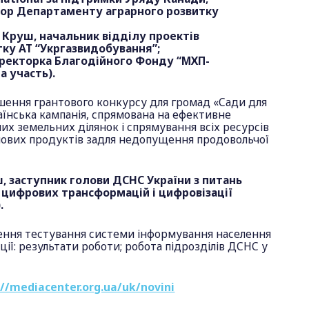
тор Департаменту аграрного розвитку
 Круш, начальник відділу проектів
тку АТ “Укргазвидобування”;
иректорка Благодійного Фонду “МХП-
а участь).
ошення грантового конкурсу для громад «Сади для
їнська кампанія, спрямована на ефективне
х земельних ділянок і спрямування всіх ресурсів
ових продуктів задля недопущення продовольчої
, заступник голови ДСНС України з питань
 цифрових трансформацій і цифровізації
.
ення тестування системи інформування населення
ції: результати роботи; робота підрозділів ДСНС у
://mediacenter.org.ua/uk/novini