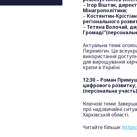
–
Ігор Віштак, дирек
Мінагрополітики;
–
Костянтин-Крістіан
регіонального розви
–
Тетяна Волочай, д
Громаді”(персональн
Актуальна тема: огол
Перемоги». Це всеукра
використання доступни
для вирощування харч
кризи в Україні.
12:30 – Роман Примуш
цифрового розвитку,
(персональна участь)
Ключові теми: Заверш
про надзвичайні ситуа
Харківській області.
Читайте більше:
https