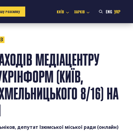
ENG
УКР
КИЇВ
ХАРКІВ
АШУ РОЗСИЛКУ
03
АХОДІВ МЕДІАЦЕНТРУ
УКРІНФОРМ (КИЇВ,
 ХМЕЛЬНИЦЬКОГО 8/16) НА
Я
ьніков, депутат Ізюмської міської ради (онлайн)