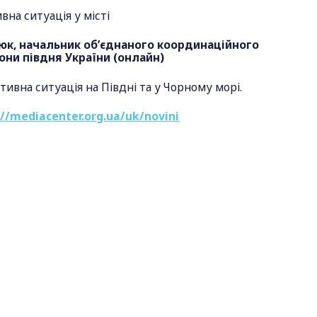
вна ситуація у місті
нюк, начальник об’єднаного координаційного
они півдня України (онлайн)
тивна ситуація на Півдні та у Чорному морі.
://mediacenter.org.ua/uk/novini