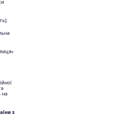
ки
ь);
льна
олиця»
ійної
та
 на
аїни з