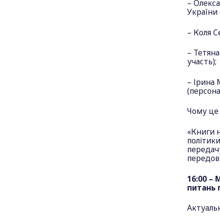
– Олекса
України 
– Коля С
– Тетян
участь);
– Ірина
(персона
Чому це 
«Книги н
політики
передачу
передові
16:00 –
питань 
Актуальн