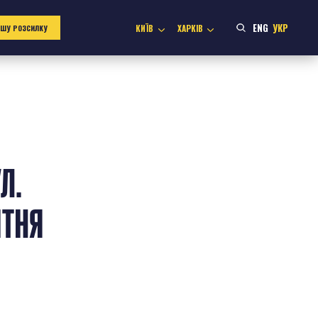
ENG
УКР
КИЇВ
ХАРКІВ
АШУ РОЗСИЛКУ
Л.
ІТНЯ