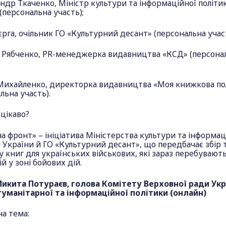
ндр Ткаченко, Міністр культури та інформаційної політи
(персональна участь);
єрга, очільник ГО «Культурний десант» (персональна участ
а Рябченко, PR-менеджерка видавництва «КСД» (персона
 Михайленко, директорка видавництва «Моя книжкова п
льна участь).
цікаво?
а фронт» – ініціатива Міністерства культури та інформац
 України й ГО «Культурний десант», що передбачає збір 
 книг для українських військових, які зараз перебувають
й у зоні бойових дій.
 Микита Потураєв, голова Комітету Верховної ради Укр
гуманітарної та інформаційної політики (онлайн)
а тема: