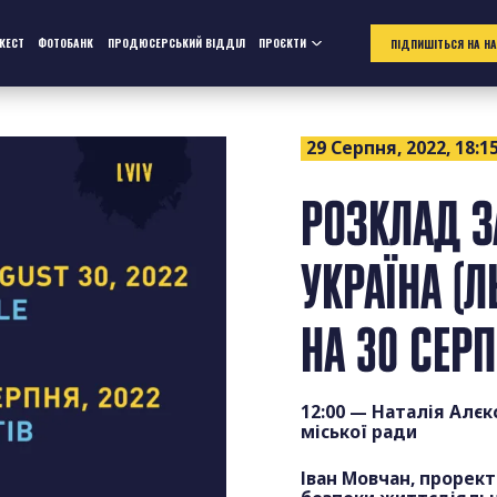
ЖЕСТ
ФОТОБАНК
ПРОДЮСЕРСЬКИЙ ВІДДІЛ
ПРОЄКТИ
ПІДПИШІТЬСЯ НА Н
29 Серпня, 2022, 18:1
РОЗКЛАД З
УКРАЇНА (Л
НА 30 СЕР
12:00 — Наталія Алєк
міської ради
Іван Мовчан, прорек