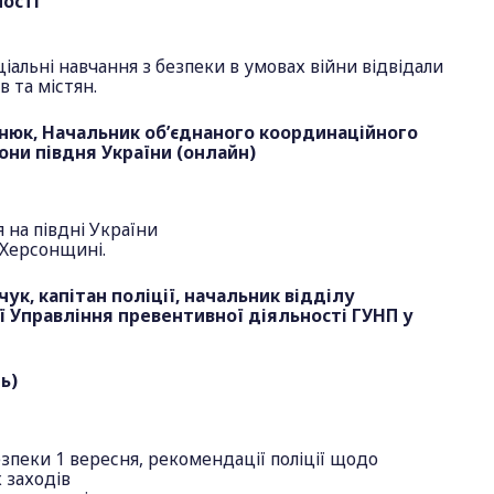
ості
іальні навчання з безпеки в умовах війни відвідали
в та містян.
нюк, Начальник об’єднаного координаційного
они півдня України (онлайн)
 на півдні України
 Херсонщині.
ук, капітан поліції, начальник відділу
ї Управління превентивної діяльності ГУНП у
ь)
зпеки 1 вересня, рекомендації поліції щодо
 заходів