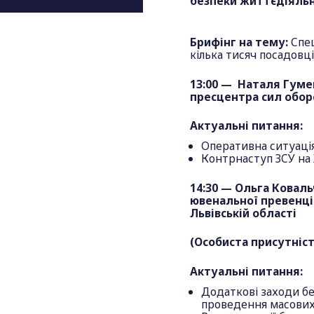
безпеки життєдіяльн
Брифінг на тему:
Спец
кілька тисяч посадовці
13:00 — Наталя Гуме
пресцентра сил обор
Актуальні питання:
Оперативна ситуація
Контрнаступ ЗСУ на
14:30
—
Ольга Ковальч
ювенальної превенці
Львівській області
(Особиста присутніст
Актуальні питання:
Додаткові заходи бе
проведення масових