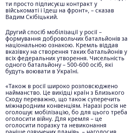
ти просто підписуєш контракт у
військоматі і їдеш на фронт», – сказав
Вадим Скібіцький.
Другий спосіб мобілізації у росії –
формування добровольчих батальйонів за
національною ознакою. Кремль віддав
вказівку на створення таких батальйонів у
всіх федеральних утворення. Чисельність
одного батальйону – 500-600 осіб, які
будуть воювати в Україні.
«Також в росії широко розповсюджено
найманство. Це вихідці країн з Близького
Сходу переважно, що також суперечить
міжнародним конвенціям. Наразі росія не
оголошує мобілізацію, бо для цього треба
оголосити війну. Для кремля – це
оголосити поразку та невиконання
раніше озвучених планів», – наголосив